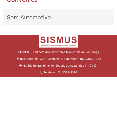
Som Automotivo
SISMUS - Sindicato dos Servidores Municipais de Sapiranga
Rua Santarém, 377 - Centenário, Sapiranga - RS, 93800-352
Horário de atendimento: Segunda a sexta, das 11h às 17h
Telefone: (51) 3599-2397