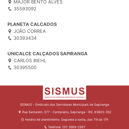
MAJOR BENTO ALVES
35593092
PLANETA CALCADOS
JOÃO CORREA
30393434
UNICALCE CALÇADOS SAPIRANGA
CARLOS BIEHL
30395500
SISMUS - Sindicato dos Servidores Municipais de Sapiranga
Rua Santarém, 377 - Centenário, Sapiranga - RS, 93800-352
Horário de atendimento: Segunda a sexta, das 11h às 17h
Telefone: (51) 3599-2397